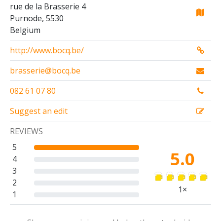
rue de la Brasserie 4
Purnode, 5530
Belgium
http://www.bocq.be/
brasserie@bocq.be
082 61 07 80
Suggest an edit
REVIEWS
5
5.0
4
3
2
1×
1